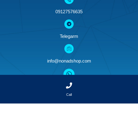
09127576635
Telegarm
info@nonadshop.com
09127576635
Call
© All rights reserved for Noonad on this site