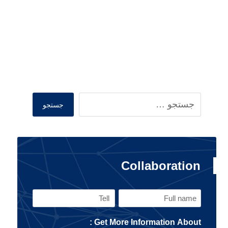
Search
جستجو
Collaboration
Tell
Full
name
Get More Information About :
(Required)