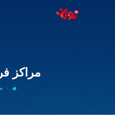
مراکز ف
at