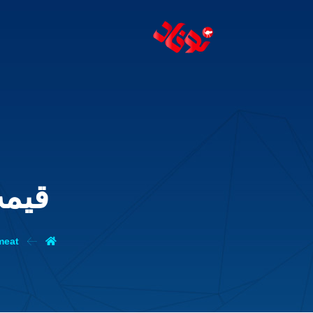
قیم
 meat