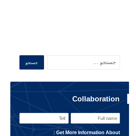
Search
جستجو
Collaboration
Tell
Full
name
Get More Information About :
(Required)