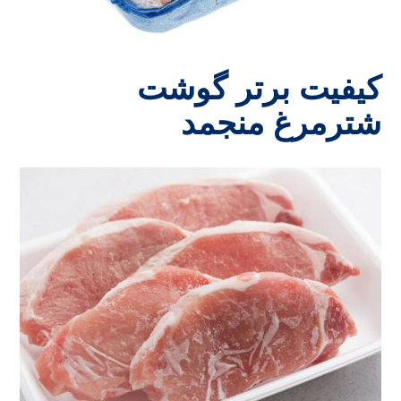
کیفیت برتر گوشت
شترمرغ منجمد