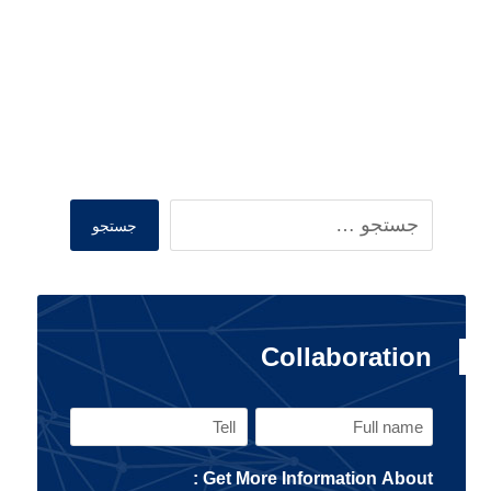
Search
جستجو
Collaboration
Tell
Full
name
Get More Information About :
(Required)