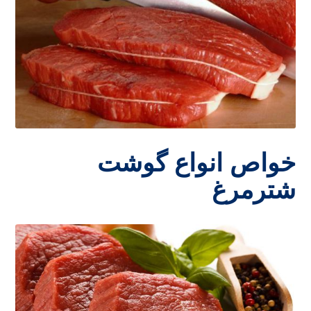
خواص انواع گوشت
شترمرغ